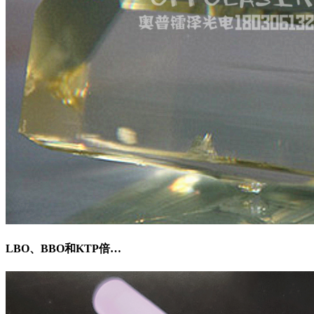
LBO、BBO和KTP倍…