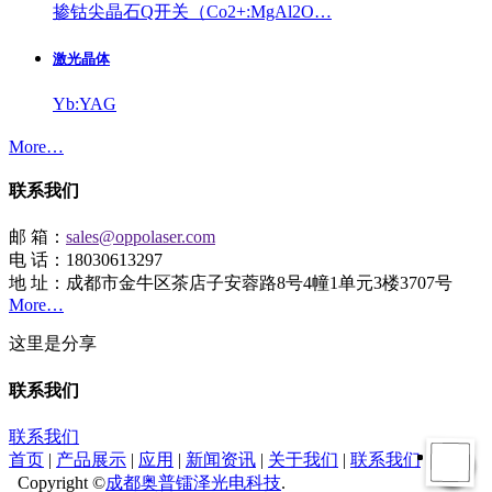
掺钴尖晶石Q开关（Co2+:MgAl2O…
激光晶体
Yb:YAG
More…
联系我们
邮 箱：
sales@oppolaser.com
电 话：18030613297
地 址：成都市金牛区茶店子安蓉路8号4幢1单元3楼3707号
More…
这里是分享
联系我们
联系我们
首页
|
产品展示
|
应用
|
新闻资讯
|
关于我们
|
联系我们
Copyright ©
成都奥普镭泽光电科技
.