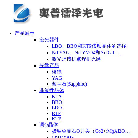
产品展示
激光器件
LBO、BBO和KTP倍频晶体的选择
Nd:YAG、Nd:YVO4和Nd:Gd…
激光焊接机点焊机光路
光学产品
棱镜
YAG
蓝宝石(Sapphire)
非线性晶体
KTA
BBO
LBO
RTP
KTP
调Q晶体
掺钴尖晶石Q开关（Co2+:MgAl2O…
Cr4+:YAG