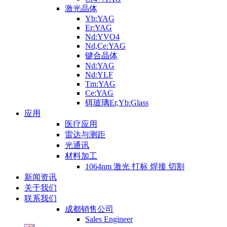
激光晶体
Yb:YAG
Er:YAG
Nd:YVO4
Nd,Ce:YAG
键合晶体
Nd:YAG
Nd:YLF
Tm:YAG
Ce:YAG
铒玻璃Er,Yb:Glass
应用
医疗应用
雷达与测距
光通讯
材料加工
1064nm 激光 打标 焊接 切割
新闻资讯
关于我们
联系我们
成都销售公司
Sales Engineer