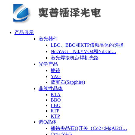
产品展示
激光器件
LBO、BBO和KTP倍频晶体的选择
Nd:YAG、Nd:YVO4和Nd:Gd…
激光焊接机点焊机光路
光学产品
棱镜
YAG
蓝宝石(Sapphire)
非线性晶体
KTA
BBO
LBO
RTP
KTP
调Q晶体
掺钴尖晶石Q开关（Co2+:MgAl2O…
Cr4+:YAG