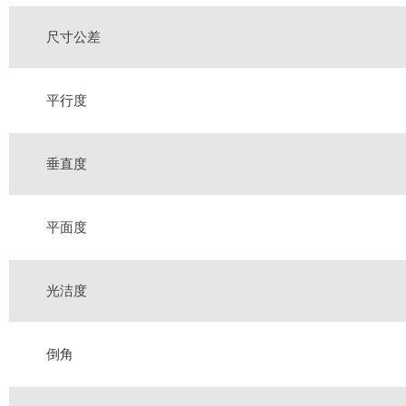
尺寸公差
平行度
垂直度
平面度
光洁度
倒角