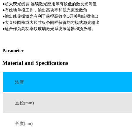
●
超大荧光线宽,连续激光应用等有较低的激发光阈值
●
有效地单模工作，输出高功率和低光束发散角
●
输出线偏振激光有利于获得高效率Q开关和倍频输出
●
大直径圆棒或大尺寸板条同样获得均匀模式激光输出
●
适合作为高功率钕玻璃激光系统振荡器和预放器。
Parameter
Material and Specifications
浓度
直径(mm)
长度(nm)