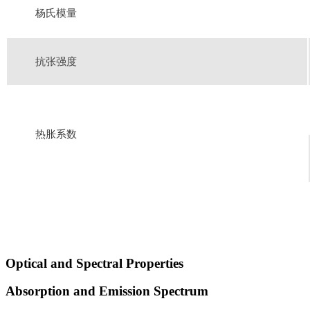
杨氏模量
抗张强度
热胀系数
Optical and Spectral Properties
Absorption and Emission Spectrum