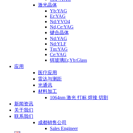
激光晶体
Yb:YAG
Er:YAG
Nd:YVO4
Nd,Ce:YAG
键合晶体
Nd:YAG
Nd:YLF
Tm:YAG
Ce:YAG
铒玻璃Er,Yb:Glass
应用
医疗应用
雷达与测距
光通讯
材料加工
1064nm 激光 打标 焊接 切割
新闻资讯
关于我们
联系我们
成都销售公司
Sales Engineer